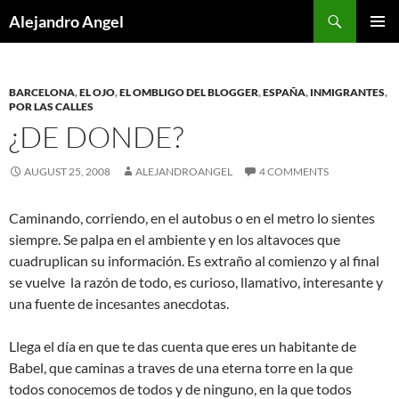
Skip
Search
Alejandro Angel
to
PRIMAR
content
MENU
BARCELONA
,
EL OJO
,
EL OMBLIGO DEL BLOGGER
,
ESPAÑA
,
INMIGRANTES
,
POR LAS CALLES
¿DE DONDE?
AUGUST 25, 2008
ALEJANDROANGEL
4 COMMENTS
Caminando, corriendo, en el autobus o en el metro lo sientes
siempre. Se palpa en el ambiente y en los altavoces que
cuadruplican su información. Es extraño al comienzo y al final
se vuelve la razón de todo, es curioso, llamativo, interesante y
una fuente de incesantes anecdotas.
Llega el día en que te das cuenta que eres un habitante de
Babel, que caminas a traves de una eterna torre en la que
todos conocemos de todos y de ninguno, en la que todos