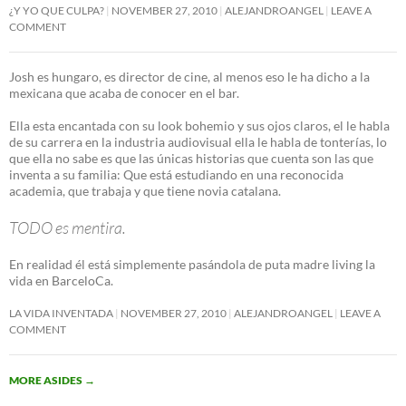
¿Y YO QUE CULPA?
NOVEMBER 27, 2010
ALEJANDROANGEL
LEAVE A
COMMENT
Josh es hungaro, es director de cine, al menos eso le ha dicho a la
mexicana que acaba de conocer en el bar.
Ella esta encantada con su look bohemio y sus ojos claros, el le habla
de su carrera en la industria audiovisual ella le habla de tonterías, lo
que ella no sabe es que las únicas historias que cuenta son las que
inventa a su familia: Que está estudiando en una reconocida
academia, que trabaja y que tiene novia catalana.
TODO es mentira.
En realidad él está simplemente pasándola de puta madre living la
vida en BarceloCa.
LA VIDA INVENTADA
NOVEMBER 27, 2010
ALEJANDROANGEL
LEAVE A
COMMENT
MORE ASIDES
→