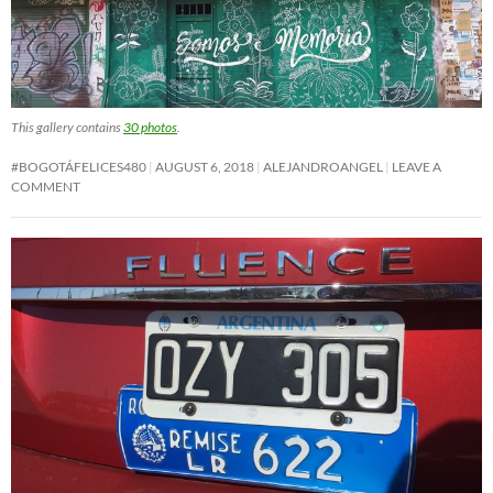
This gallery contains
30 photos
.
#BOGOTÁFELICES480
AUGUST 6, 2018
ALEJANDROANGEL
LEAVE A
COMMENT