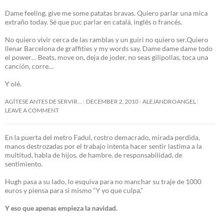
Dame feeling, give me some patatas bravas. Quiero parlar una mica
extraño today. Sé que puc parlar en catalá, inglés o francés.
No quiero vivir cerca de las ramblas y un guiri no quiero ser.Quiero
llenar Barcelona de graffities y my words say. Dame dame dame todo
el power… Beats, move on, deja de joder, no seas gilipollas, toca una
canción, corre…
Y olé.
AGÍTESE ANTES DE SERVIR…
DECEMBER 2, 2010
ALEJANDROANGEL
LEAVE A COMMENT
En la puerta del metro Fadul, rostro demacrado, mirada perdida,
manos destrozadas por el trabajo intenta hacer sentir lastima a la
multitud, habla de hijos, de hambre, de responsabilidad, de
sentimiento.
Hugh pasa a su lado, lo esquiva para no manchar su traje de 1000
euros y piensa para si mismo “Y yo que culpa.”
Y eso que apenas empieza la navidad.