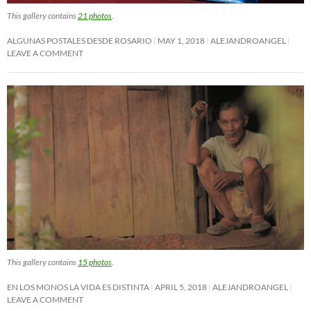
This gallery contains
21 photos
.
ALGUNAS POSTALES DESDE ROSARIO
MAY 1, 2018
ALEJANDROANGEL
LEAVE A COMMENT
This gallery contains
15 photos
.
EN LOS MONOS LA VIDA ES DISTINTA
APRIL 5, 2018
ALEJANDROANGEL
LEAVE A COMMENT