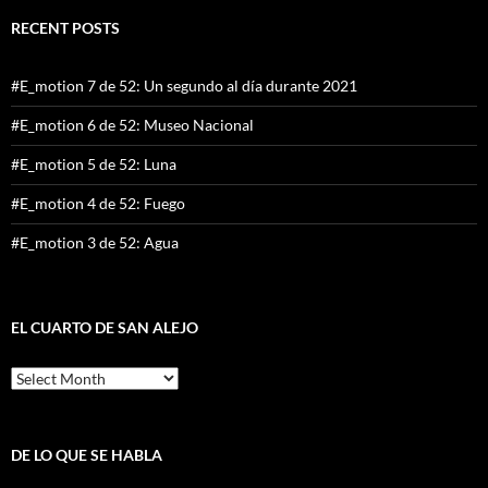
RECENT POSTS
#E_motion 7 de 52: Un segundo al día durante 2021
#E_motion 6 de 52: Museo Nacional
#E_motion 5 de 52: Luna
#E_motion 4 de 52: Fuego
#E_motion 3 de 52: Agua
EL CUARTO DE SAN ALEJO
El
cuarto
de
San
Alejo
DE LO QUE SE HABLA