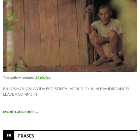
This gallery contains
15 photos
.
EN LOS MONOS LA VIDA ES DISTINTA
APRIL 5, 2018
ALEJANDROANGEL
LEAVE A COMMENT
MORE GALLERIES
→
FRASES