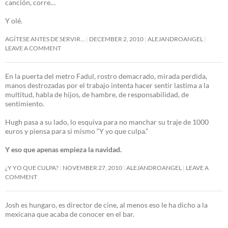
canción, corre…
Y olé.
AGÍTESE ANTES DE SERVIR…
DECEMBER 2, 2010
ALEJANDROANGEL
LEAVE A COMMENT
En la puerta del metro Fadul, rostro demacrado, mirada perdida,
manos destrozadas por el trabajo intenta hacer sentir lastima a la
multitud, habla de hijos, de hambre, de responsabilidad, de
sentimiento.
Hugh pasa a su lado, lo esquiva para no manchar su traje de 1000
euros y piensa para si mismo “Y yo que culpa.”
Y eso que apenas empieza la navidad.
¿Y YO QUE CULPA?
NOVEMBER 27, 2010
ALEJANDROANGEL
LEAVE A
COMMENT
Josh es hungaro, es director de cine, al menos eso le ha dicho a la
mexicana que acaba de conocer en el bar.