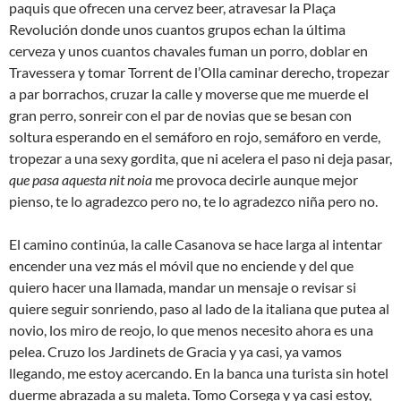
paquis que ofrecen una cervez beer, atravesar la Plaça
Revolución donde unos cuantos grupos echan la última
cerveza y unos cuantos chavales fuman un porro, doblar en
Travessera y tomar Torrent de l’Olla caminar derecho, tropezar
a par borrachos, cruzar la calle y moverse que me muerde el
gran perro, sonreir con el par de novias que se besan con
soltura esperando en el semáforo en rojo, semáforo en verde,
tropezar a una sexy gordita, que ni acelera el paso ni deja pasar,
que pasa aquesta nit noia
me provoca decirle aunque mejor
pienso, te lo agradezco pero no, te lo agradezco niña pero no.
El camino continúa, la calle Casanova se hace larga al intentar
encender una vez más el móvil que no enciende y del que
quiero hacer una llamada, mandar un mensaje o revisar si
quiere seguir sonriendo, paso al lado de la italiana que putea al
novio, los miro de reojo, lo que menos necesito ahora es una
pelea. Cruzo los Jardinets de Gracia y ya casi, ya vamos
llegando, me estoy acercando. En la banca una turista sin hotel
duerme abrazada a su maleta. Tomo Corsega y ya casi estoy,