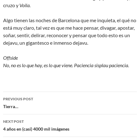
cruzo y
Voila.
Algo tienen las noches de Barcelona que me inquieta, el qué no
está muy claro, tal vez es que me hace pensar, divagar, apostar,
soñar, sentir, delirar, reconocer y pensar que todo esto es un
dejavu, un gigantesco e inmenso dejavu.
Offside
No, no es lo que hay, es lo que viene. Paciencia sisplau paciencia.
Post
PREVIOUS POST
navigation
Tierra…
NEXT POST
4 años en (casi) 4000 mil imágenes