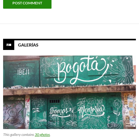
GALERÍAS
This gallery contains
30 photos
.