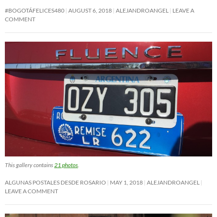
#BOGOTÁFELICES480
AUGUST 6, 2018
ALEJANDROANGEL
LEAVE A
COMMENT
This gallery contains
21 photos
.
ALGUNAS POSTALES DESDE ROSARIO
MAY 1, 2018
ALEJANDROANGEL
LEAVE A COMMENT