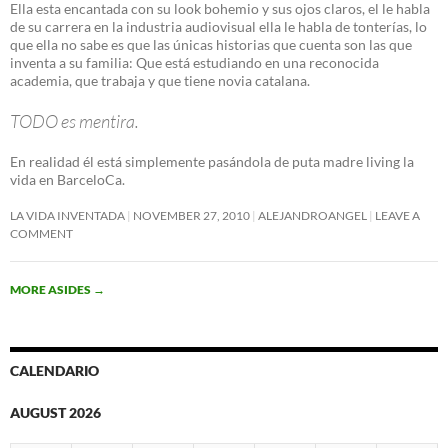
Ella esta encantada con su look bohemio y sus ojos claros, el le habla
de su carrera en la industria audiovisual ella le habla de tonterías, lo
que ella no sabe es que las únicas historias que cuenta son las que
inventa a su familia: Que está estudiando en una reconocida
academia, que trabaja y que tiene novia catalana.
TODO es mentira.
En realidad él está simplemente pasándola de puta madre living la
vida en BarceloCa.
LA VIDA INVENTADA
NOVEMBER 27, 2010
ALEJANDROANGEL
LEAVE A
COMMENT
MORE ASIDES
→
CALENDARIO
AUGUST 2026