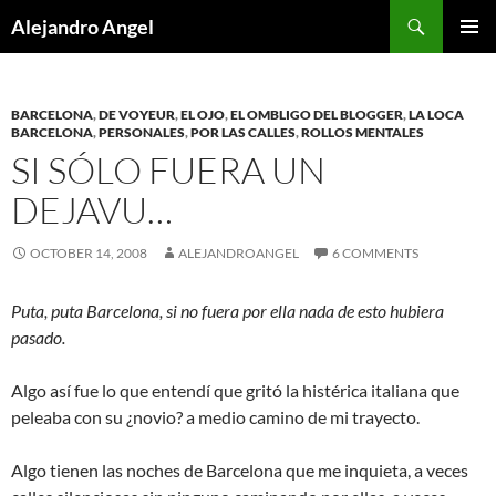
Skip
Search
Alejandro Angel
to
PRIMAR
content
MENU
BARCELONA
,
DE VOYEUR
,
EL OJO
,
EL OMBLIGO DEL BLOGGER
,
LA LOCA
BARCELONA
,
PERSONALES
,
POR LAS CALLES
,
ROLLOS MENTALES
SI SÓLO FUERA UN
DEJAVU…
OCTOBER 14, 2008
ALEJANDROANGEL
6 COMMENTS
Puta, puta Barcelona, si no fuera por ella nada de esto hubiera
pasado.
Algo así fue lo que entendí que gritó la histérica italiana que
peleaba con su ¿novio? a medio camino de mi trayecto.
Algo tienen las noches de Barcelona que me inquieta, a veces