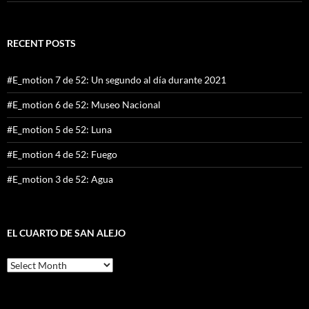
RECENT POSTS
#E_motion 7 de 52: Un segundo al día durante 2021
#E_motion 6 de 52: Museo Nacional
#E_motion 5 de 52: Luna
#E_motion 4 de 52: Fuego
#E_motion 3 de 52: Agua
EL CUARTO DE SAN ALEJO
El
cuarto
de
San