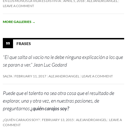
EN LOS MONOS LA VIDA ES DISTINTA
APRIL 5, 2018
ALEJANDROANGEL
LEAVE A COMMENT
MORE GALLERIES
→
FRASES
“El que salta al vacío no le debe ninguna explicación a los que
se paran a ver.” Jean Luc Godard
SALTA
FEBRUARY 11, 2017
ALEJANDROANGEL
LEAVE A COMMENT
Puede que el talento no sea otra cosa que el resultado de
explorar, una y otra vez, en nuestras pasiones, de
preguntarnos
¿quién carajos soy?
¿QUIÉN CARAJOS SOY?
FEBRUARY 13, 2015
ALEJANDROANGEL
LEAVE A
COMMENT