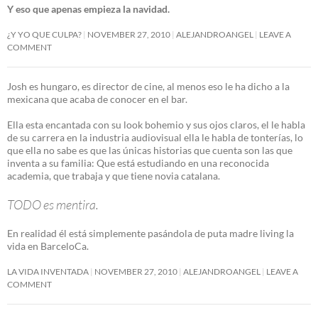
Y eso que apenas empieza la navidad.
¿Y YO QUE CULPA?
NOVEMBER 27, 2010
ALEJANDROANGEL
LEAVE A
COMMENT
Josh es hungaro, es director de cine, al menos eso le ha dicho a la
mexicana que acaba de conocer en el bar.
Ella esta encantada con su look bohemio y sus ojos claros, el le habla
de su carrera en la industria audiovisual ella le habla de tonterías, lo
que ella no sabe es que las únicas historias que cuenta son las que
inventa a su familia: Que está estudiando en una reconocida
academia, que trabaja y que tiene novia catalana.
TODO es mentira.
En realidad él está simplemente pasándola de puta madre living la
vida en BarceloCa.
LA VIDA INVENTADA
NOVEMBER 27, 2010
ALEJANDROANGEL
LEAVE A
COMMENT