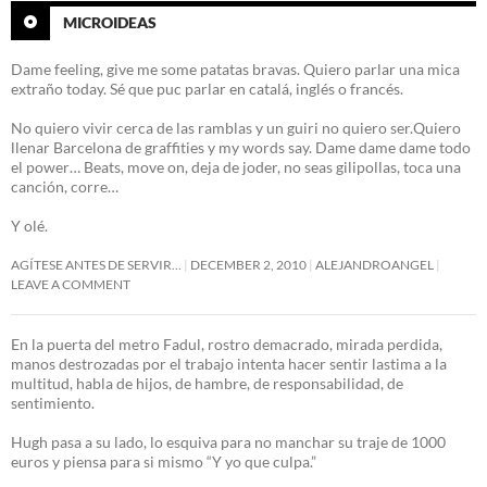
MICROIDEAS
Dame feeling, give me some patatas bravas. Quiero parlar una mica
extraño today. Sé que puc parlar en catalá, inglés o francés.
No quiero vivir cerca de las ramblas y un guiri no quiero ser.Quiero
llenar Barcelona de graffities y my words say. Dame dame dame todo
el power… Beats, move on, deja de joder, no seas gilipollas, toca una
canción, corre…
Y olé.
AGÍTESE ANTES DE SERVIR…
DECEMBER 2, 2010
ALEJANDROANGEL
LEAVE A COMMENT
En la puerta del metro Fadul, rostro demacrado, mirada perdida,
manos destrozadas por el trabajo intenta hacer sentir lastima a la
multitud, habla de hijos, de hambre, de responsabilidad, de
sentimiento.
Hugh pasa a su lado, lo esquiva para no manchar su traje de 1000
euros y piensa para si mismo “Y yo que culpa.”