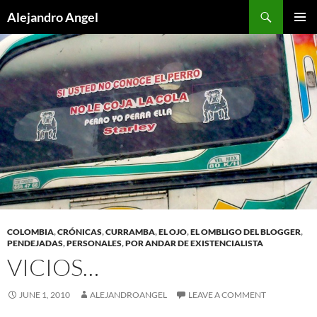
Skip
Search
Alejandro Angel
to
PRIMAR
content
MENU
COLOMBIA
,
CRÓNICAS
,
CURRAMBA
,
EL OJO
,
EL OMBLIGO DEL BLOGGER
,
PENDEJADAS
,
PERSONALES
,
POR ANDAR DE EXISTENCIALISTA
VICIOS…
JUNE 1, 2010
ALEJANDROANGEL
LEAVE A COMMENT