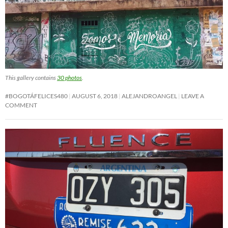
This gallery contains
30 photos
.
#BOGOTÁFELICES480
AUGUST 6, 2018
ALEJANDROANGEL
LEAVE A
COMMENT