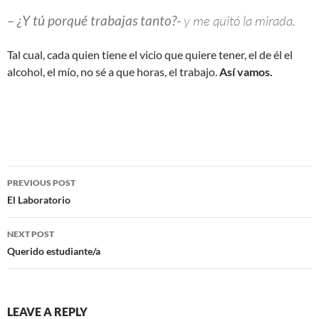
– ¿Y tú porqué trabajas tanto?-
y me quitó la mirada.
Tal cual, cada quien tiene el vicio que quiere tener, el de él el
alcohol, el mío, no sé a que horas, el trabajo.
Así vamos.
Post
PREVIOUS POST
navigation
El Laboratorio
NEXT POST
Querido estudiante/a
LEAVE A REPLY