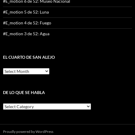
#E_motion 6 de 52: Museo Nacional
#E_motion 5 de 52: Luna
#E_motion 4 de 52: Fuego
#E_motion 3 de 52: Agua
EL CUARTO DE SAN ALEJO
El
cuarto
de
San
Alejo
DE LO QUE SE HABLA
De
lo
que
se
habla
Proudly powered by WordPress