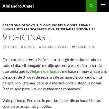
Skip
Search
Alejandro Angel
to
PRIMAR
content
MENU
BARCELONA
,
DE VOYEUR
,
EL OMBLIGO DEL BLOGGER
,
ESPAÑA
,
INMIGRANTES
,
LA LOCA BARCELONA
,
PENDEJADAS
,
PERSONALES
9 OFICINAS…
SEPTEMBER 16, 2008
ALEJANDROANGEL
5 COMMENTS
En el cartel aparecen 9 oficinas a lo largo de la ciudad, abren
todo el día. Mi abogado me dijo que era a esa y sólo a esa a la
que tenía que ir.
Viejas experiencias
me hacen ir muy a las 6 am.
Después de 3 horas de espera sale un guardia con cero pinta
de apellido Esteban pero que me dice
no te vistas que no vas
“acá es sólo para DNI de ciudadanos españoles”.
Vale, perfecto. Pero eso lo podrías haber dicho hace 3 horas
cuando te pregunté,
gilipollas.