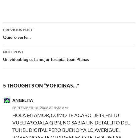
Post
PREVIOUS POST
navigation
Quiero verte…
NEXT POST
Un videoblog es la mejor terapia: Joan Planas
5 THOUGHTS ON “9 OFICINAS…”
ANGELITA
SEPTEMBER 16, 2008 AT 5:36 AM
HOLA MI AMOR, COMO TE ACABO DE IR EN TU
VUELTA? OJALA Q BN, NO SABIA UN DETALLITO DEL
TUNEL DIGITAL PERO BUENO YA LO AVERIGUE,
PORFA NO SE TE OLVIDE EL FA Q TE PEDI DE LAS