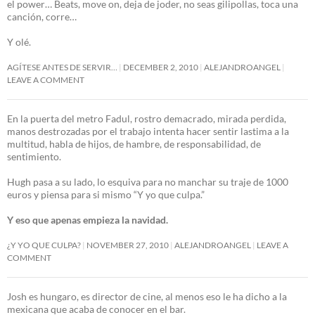
el power… Beats, move on, deja de joder, no seas gilipollas, toca una
canción, corre…
Y olé.
AGÍTESE ANTES DE SERVIR…
DECEMBER 2, 2010
ALEJANDROANGEL
LEAVE A COMMENT
En la puerta del metro Fadul, rostro demacrado, mirada perdida,
manos destrozadas por el trabajo intenta hacer sentir lastima a la
multitud, habla de hijos, de hambre, de responsabilidad, de
sentimiento.
Hugh pasa a su lado, lo esquiva para no manchar su traje de 1000
euros y piensa para si mismo “Y yo que culpa.”
Y eso que apenas empieza la navidad.
¿Y YO QUE CULPA?
NOVEMBER 27, 2010
ALEJANDROANGEL
LEAVE A
COMMENT
Josh es hungaro, es director de cine, al menos eso le ha dicho a la
mexicana que acaba de conocer en el bar.