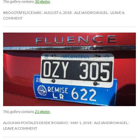
This gallery contains
30 photos
.
#BOGOTÁFELICES480
AUGUST 6, 2018
ALEJANDROANGEL
LEAVE A
COMMENT
This gallery contains
21 photos
.
ALGUNAS POSTALES DESDE ROSARIO
MAY 1, 2018
ALEJANDROANGEL
LEAVE A COMMENT