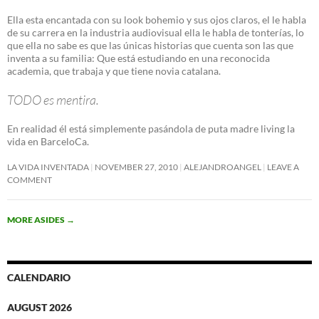
Ella esta encantada con su look bohemio y sus ojos claros, el le habla
de su carrera en la industria audiovisual ella le habla de tonterías, lo
que ella no sabe es que las únicas historias que cuenta son las que
inventa a su familia: Que está estudiando en una reconocida
academia, que trabaja y que tiene novia catalana.
TODO es mentira.
En realidad él está simplemente pasándola de puta madre living la
vida en BarceloCa.
LA VIDA INVENTADA
NOVEMBER 27, 2010
ALEJANDROANGEL
LEAVE A
COMMENT
MORE ASIDES
→
CALENDARIO
AUGUST 2026