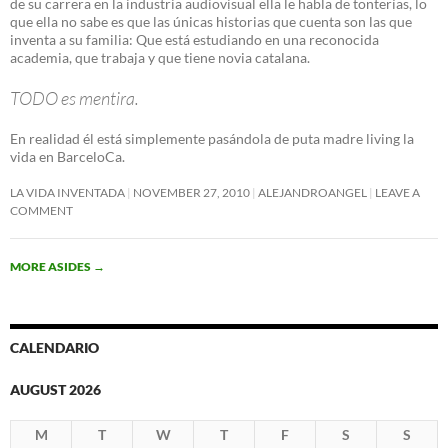
de su carrera en la industria audiovisual ella le habla de tonterías, lo
que ella no sabe es que las únicas historias que cuenta son las que
inventa a su familia: Que está estudiando en una reconocida
academia, que trabaja y que tiene novia catalana.
TODO es mentira.
En realidad él está simplemente pasándola de puta madre living la
vida en BarceloCa.
LA VIDA INVENTADA
NOVEMBER 27, 2010
ALEJANDROANGEL
LEAVE A
COMMENT
MORE ASIDES
→
CALENDARIO
AUGUST 2026
M
T
W
T
F
S
S