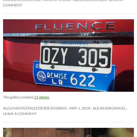
COMMENT
This gallery contains
21 photos
.
ALGUNAS POSTALES DESDE ROSARIO
MAY 1, 2018
ALEJANDROANGEL
LEAVE A COMMENT