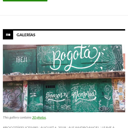
GALERÍAS
This gallery contains
30 photos
.
#BOGOTÁFELICES480
AUGUST 6, 2018
ALEJANDROANGEL
LEAVE A