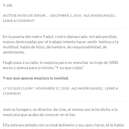
Y olé.
AGÍTESE ANTES DE SERVIR…
DECEMBER 2, 2010
ALEJANDROANGEL
LEAVE A COMMENT
En la puerta del metro Fadul, rostro demacrado, mirada perdida,
manos destrozadas por el trabajo intenta hacer sentir lastima a la
multitud, habla de hijos, de hambre, de responsabilidad, de
sentimiento.
Hugh pasa a su lado, lo esquiva para no manchar su traje de 1000
euros y piensa para si mismo “Y yo que culpa.”
Y eso que apenas empieza la navidad.
¿Y YO QUE CULPA?
NOVEMBER 27, 2010
ALEJANDROANGEL
LEAVE A
COMMENT
Josh es hungaro, es director de cine, al menos eso le ha dicho a la
mexicana que acaba de conocer en el bar.
Ella esta encantada con su look bohemio y sus ojos claros, el le habla