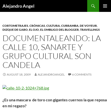
Skip
Search
Alejandro Angel
to
PRIMAR
content
MENU
CORTOMETRAJES
,
CRÓNICAS
,
CULTURA
,
CURRAMBA
,
DE VOYEUR
,
DIZQUE DE GABO
,
EL OJO
,
EL OMBLIGO DEL BLOGGER
,
TRAVELLINGS
DOCUMENTALEANDO: LA
CALLE 10, SANARTE Y
GRUPO CULTURAL SON
CANDELA
AUGUST 18, 2009
ALEJANDROANGEL
6 COMMENTS
¿Es una mascara de toro con gigantes cuernos la que reposa
en mi regazo?